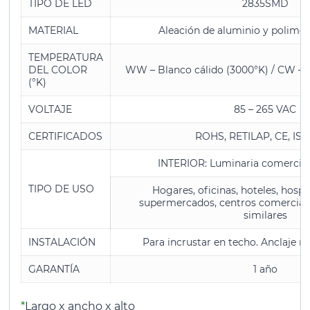
TIPO DE LED
2835SMD
MATERIAL
Aleación de aluminio y polimet
TEMPERATURA
DEL COLOR
WW – Blanco cálido (3000°K) / CW – B
(°K)
VOLTAJE
85 – 265 VAC
CERTIFICADOS
ROHS, RETILAP, CE, ISO
INTERIOR: Luminaria comercial 
TIPO DE USO
Hogares, oficinas, hoteles, hospit
supermercados, centros comerciale
similares
INSTALACIÓN
Para incrustar en techo. Anclaje m
GARANTÍA
1 año
*
Largo x ancho x alto