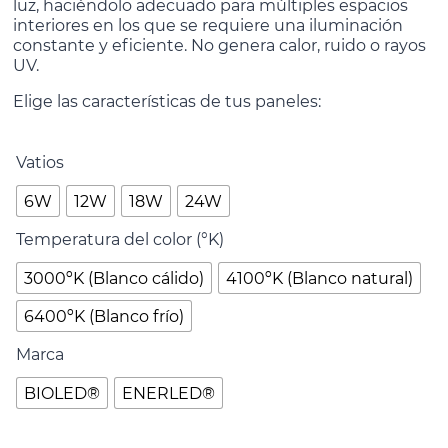
luz, haciéndolo adecuado para múltiples espacios
interiores en los que se requiere una iluminación
constante y eficiente. No genera calor, ruido o rayos
UV.
Elige las características de tus paneles:
Vatios
6W
12W
18W
24W
Temperatura del color (°K)
3000ºK (Blanco cálido)
4100ºK (Blanco natural)
6400ºK (Blanco frío)
Marca
BIOLED®
ENERLED®