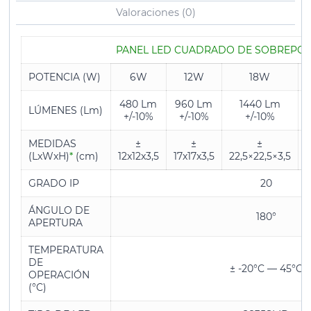
Valoraciones (0)
PANEL LED CUADRADO DE SOBREPO
POTENCIA (W)
6W
12W
18W
480 Lm
960 Lm
1440 Lm
LÚMENES (Lm)
+/-10%
+/-10%
+/-10%
MEDIDAS
±
±
±
(LxWxH)
*
(cm)
12x12x3,5
17x17x3,5
22,5×22,5×3,5
3
GRADO IP
20
ÁNGULO DE
180°
APERTURA
TEMPERATURA
DE
± -20°C — 45°C
OPERACIÓN
(°C)