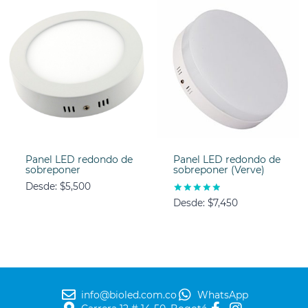
Panel LED redondo de
Panel LED redondo de
sobreponer
sobreponer (Verve)
Desde:
$
5,500
Valorado
Desde:
$
7,450
con
5.00
de 5
info@bioled.com.co
WhatsApp