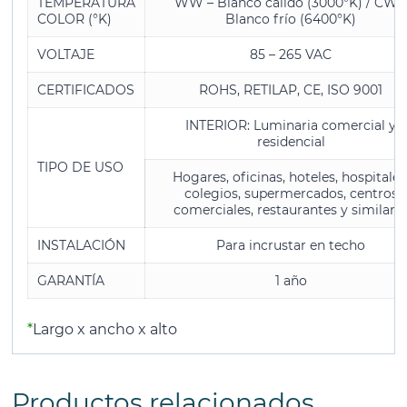
TEMPERATURA
WW – Blanco cálido (3000°K) / CW 
COLOR (°K)
Blanco frío (6400°K)
VOLTAJE
85 – 265 VAC
CERTIFICADOS
ROHS, RETILAP, CE, ISO 9001
INTERIOR: Luminaria comercial y
residencial
TIPO DE USO
Hogares, oficinas, hoteles, hospitales
colegios, supermercados, centros
comerciales, restaurantes y similare
INSTALACIÓN
Para incrustar en techo
GARANTÍA
1 año
*
Largo x ancho x alto
Productos relacionados