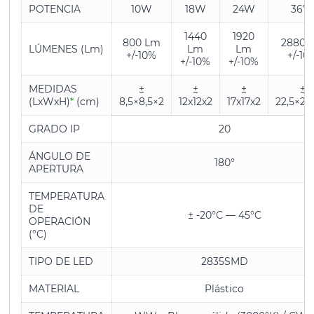
POTENCIA
10W
18W
24W
36
1440
1920
800 Lm
2880 
LÚMENES (Lm)
Lm
Lm
+/-10%
+/-10
+/-10%
+/-10%
MEDIDAS
±
±
±
±
(LxWxH)
*
(cm)
8,5×8,5×2
12x12x2
17x17x2
22,5×22
GRADO IP
20
ÁNGULO DE
180°
APERTURA
TEMPERATURA
DE
± -20°C — 45°C
OPERACIÓN
(°C)
TIPO DE LED
2835SMD
MATERIAL
Plástico