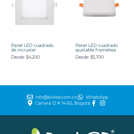
Panel LED cuadrado
Panel LED cuadrado
de incrustar
ajustable frameless
Desde:
$
4,200
Desde:
$
5,700
info@bioled.com.co
WhatsApp
Carrera 12 # 14-50, Bogotá