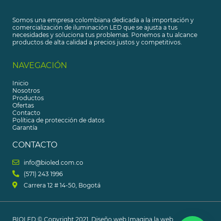
Somos una empresa colombiana dedicada a la importación y
comercialización de iluminación LED que se ajusta a tus
necesidades y soluciona tus problemas. Ponemos a tu alcance
productos de alta calidad a precios justos y competitivos.
NAVEGACIÓN
Inicio
Nosotros
Productos
Ofertas
Contacto
Política de protección de datos
Garantía
CONTACTO
info@bioled.com.co
(571) 243 1996
Carrera 12 # 14-50, Bogotá​
BIOLED © Copyright 2021.
Diseño web
Imagina la web