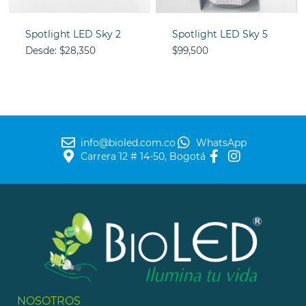
Spotlight LED Sky 2
Spotlight LED Sky 5
Desde:
$
28,350
$
99,500
info@bioled.com.co
WhatsApp
Carrera 12 # 14-50, Bogotá
NOSOTROS