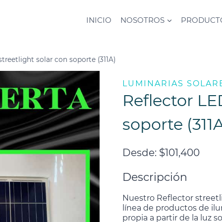
INICIO
NOSOTROS
PRODUCT
treetlight solar con soporte (311A)
LUMINARIAS SOLAR
Reflector LE
soporte (311
Desde:
$
101,400
Descripción
Nuestro Reflector streetl
línea de productos de ilu
propia a partir de la luz 