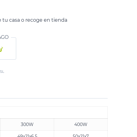
 tu casa o recoge en tienda
AGO
 SL
300W
400W
49x21x6,5
50x21x7