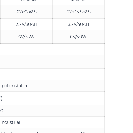
67x42x2,5
67×44,5×2,5
3,2V/30AH
3,2V/40AH
6V/35W
6V/40W
o policristalino
K)
001
Industrial