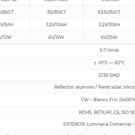
x28x1,7
35x35x1,7
63,5x35x1,7
2V/5AH
3,2V/10AH
3,2V/20AH
V/12W
6V/15W
6V/25W
5-7 horas
± -10°C — 60°C
5730 SMD
Reflector: aluminio / Panel solar: silici
CW – Blanco Frío (6400°
ROHS, RETILAP, CE, ISO 9
EXTERIOR: Luminaria Comercial – 