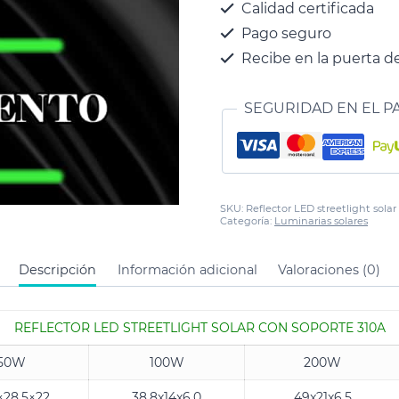
Calidad certificada
Pago seguro
Recibe en la puerta de
SEGURIDAD EN EL P
SKU:
Reflector LED streetlight solar
Categoría:
Luminarias solares
Descripción
Información adicional
Valoraciones (0)
REFLECTOR LED STREETLIGHT SOLAR CON SOPORTE 310A
50W
100W
200W
×28,5×22
38,8x14x6,0
49x21x6,5