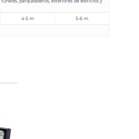
 túneles, parqueaderos, exteriores de edificios y
4-5 m
5-6 m