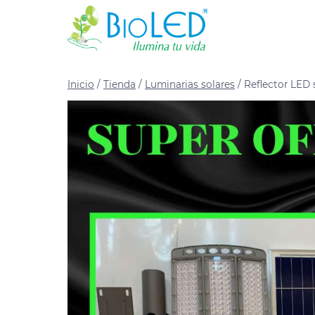
Inicio
/
Tienda
/
Luminarias solares
/
Reflector LED s