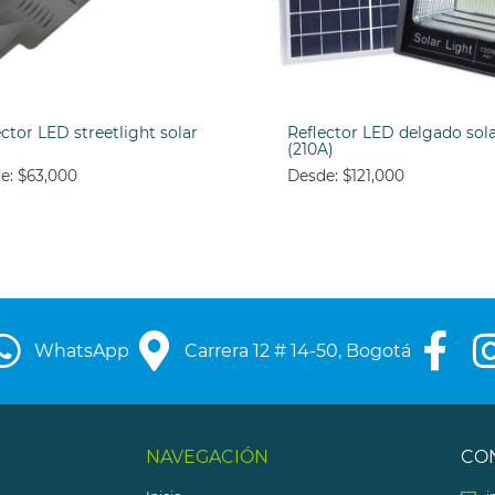
ector LED streetlight solar
Reflector LED delgado sol
)
(210A)
e:
$
63,000
Desde:
$
121,000
WhatsApp
Carrera 12 # 14-50, Bogotá
NAVEGACIÓN
CO