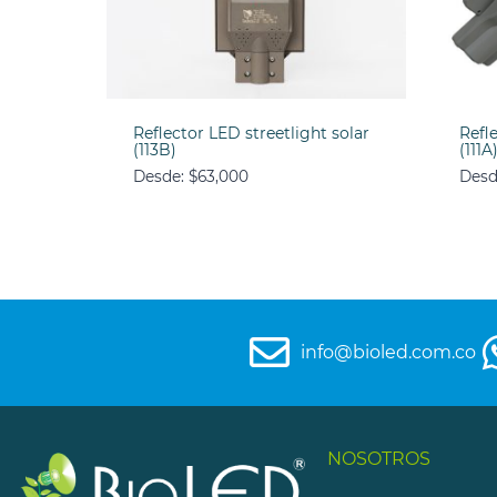
Reflector LED streetlight solar
Refl
(113B)
(111A
Desde:
$
63,000
Desd
info@bioled.com.co
NOSOTROS