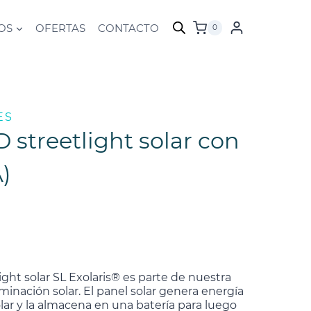
OS
OFERTAS
CONTACTO
0
ES
D streetlight solar con
A)
ight solar SL Exolaris® es parte de nuestra
minación solar. El panel solar genera energía
solar y la almacena en una batería para luego