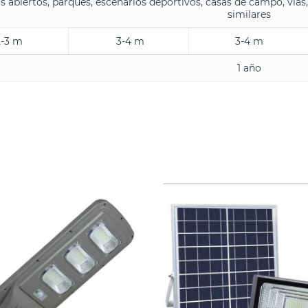
s abiertos, parques, escenarios deportivos, casas de campo, vías,
similares
2-3 m
3-4 m
3-4 m
1 año