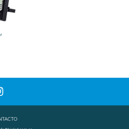
ar
NTACTO