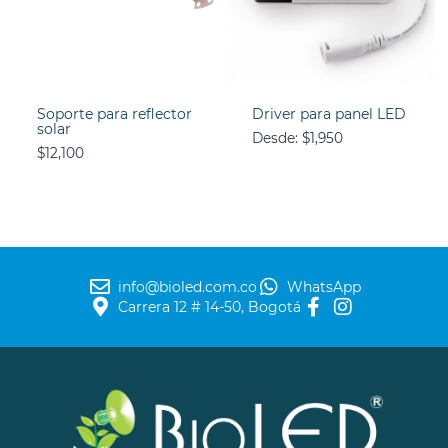
Soporte para reflector
Driver para panel LED
solar
Desde:
$
1,950
$
12,100
info@bioled.com.co
WhatsApp
Carrera 12 # 14-50, Bogotá