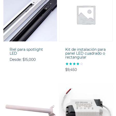
Riel para spotlight
Kit de instalación para
LED
panel LED cuadrado o
rectangular
Desde:
$
15,000
Valorado
$
9,450
con
4.00
de 5