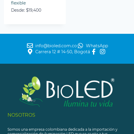
flexible
Desde:
$
19,400
info@bioled.com.co
WhatsApp
Carrera 12 # 14-50, Bogotá
NOSOTROS
Somos una empresa colombiana dedicada a la importación y
comercialización de iluminación LED que se ajusta a tus