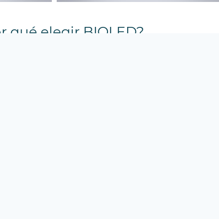
r qué elegir BIOLED?
ficiencia
Garantía y respaldo
Iluminación con garantía
tica
confiable y acompañamiento
D de alto
antes y después de la compra.
ofrecen mayor
il
horro en el
es
ctrico.
o para elegir la iluminación LED 