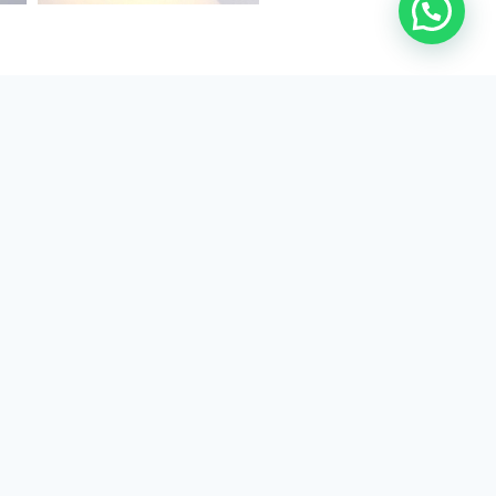
Asesoría
personalizada
Te ayudamos a elegir la
uminación correcta según tu
pacio, uso y presupuesto, vía
WhatsApp.
ideal?