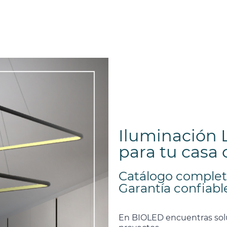
Iluminación 
para tu casa 
Catálogo completo
Garantía confiabl
En
BIOLED
encuentras sol